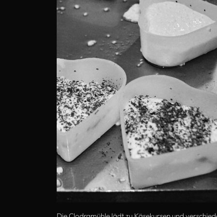
Die Clodramühle lädt zu Käsekursen und verschie