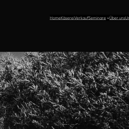
Home
Käserei
Verkauf
Seminare
Über uns
U